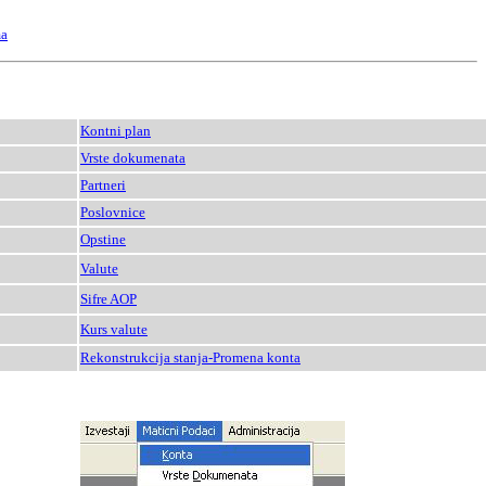
ma
Kontni plan
Vrste dokumenata
Partneri
Poslovnice
Opstine
Valute
Sifre AOP
Kurs valute
Rekonstrukcija stanja-Promena konta