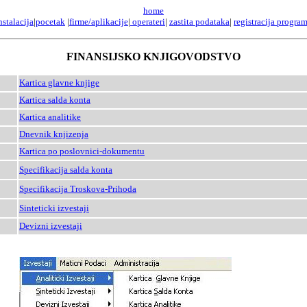
home
nstalacija
|
pocetak
|
firme/aplikacije
|
operateri
|
zastita podataka
|
registracija progra
FINANSIJSKO KNJIGOVODSTVO
Kartica glavne knjige
Kartica salda konta
Kartica analitike
Dnevnik knjizenja
Kartica po poslovnici-dokumentu
Specifikacija salda konta
Specifikacija Troskova-Prihoda
Sinteticki izvestaji
Devizni izvestaji