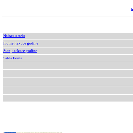
i
Nalozi u radu
Promet tekuce godine
Stanje tekuce godine
Salda konta